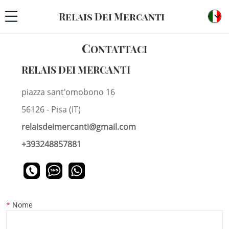
Relais Dei Mercanti
C
ONTATTACI
RELAIS DEI MERCANTI
piazza sant'omobono 16
56126 - Pisa (IT)
r
e
l
a
i
s
d
e
i
m
e
r
c
a
n
t
i
@
g
m
a
i
l
.
c
o
m
+393248857881
Nome